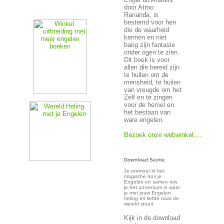
door Atmo
Rananda, is
bestemd voor hen
die de waarheid
kennen en niet
bang zijn fantasie
onder ogen te zien.
Dit boek is voor
allen die bereid zijn
te huilen om de
mensheid, te huilen
van vreugde om het
Zelf en te zingen
voor de hemel en
het bestaan van
ware engelen.
Bezoek onze webwinkel....
Download Sectie
Je ontmoet in het
magische bos je
Engelen en samen reis
je het universum in waar
je met jouw Engelen
heling en liefde naar de
wereld stuurt.
Kijk in de download