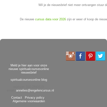
Wil je de nieuwsbrief niet meer ontvangen stuur 
De nieuwe
cursus data voor 2026
zijn er weer of koop de nieu
Meld je hier aan voor onze
nieuwe spiritualcoursesonline
nieuwsbrief
spiritualcoursesonline blog
telefoon: 010-2840619
email:
annelies@engelencursus.nl
Contact
Privacy policy
Algemene voorwaarden