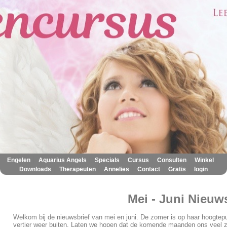
|
|
|
|
|
|
Engelen
Aquarius Angels
Specials
Cursus
Consulten
Winkel
|
|
|
|
|
Downloads
Therapeuten
Annelies
Contact
Gratis
login
Mei - Juni Nieuw
Welkom bij de nieuwsbrief van mei en juni. De zomer is op haar hoogtepu
vertier weer buiten. Laten we hopen dat de komende maanden ons veel z