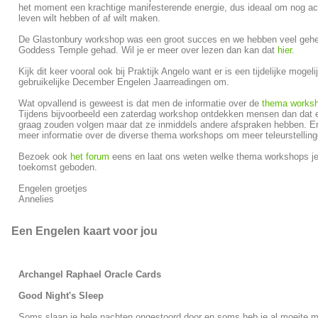
het moment een krachtige manifesterende energie, dus ideaal om nog act
leven wilt hebben of af wilt maken.
De Glastonbury workshop was een groot succes en we hebben veel geh
Goddess Temple gehad. Wil je er meer over lezen dan kan dat
hier
.
Kijk dit keer vooral ook bij Praktijk Angelo want er is een tijdelijke moge
gebruikelijke December Engelen Jaarreadingen om.
Wat opvallend is geweest is dat men de informatie over de
thema works
Tijdens bijvoorbeeld een zaterdag workshop ontdekken mensen dan dat 
graag zouden volgen maar dat ze inmiddels andere afspraken hebben. E
meer informatie over de diverse thema workshops om meer teleurstellin
Bezoek ook
het forum
eens en laat ons weten welke thema workshops je 
toekomst geboden.
Engelen groetjes
Annelies
Een Engelen kaart voor jou
Archangel Raphael Oracle Cards
Good Night's Sleep
Soms slaap je hele nachten ongestoord door en soms heb je al moeite m