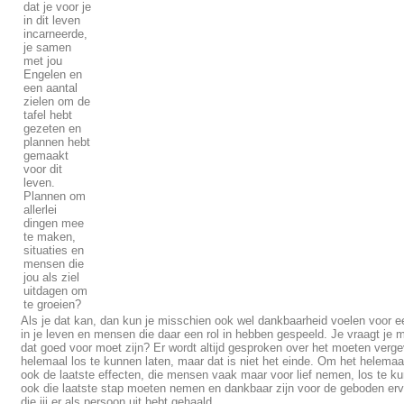
dat je voor je
in dit leven
incarneerde,
je samen
met jou
Engelen en
een aantal
zielen om de
tafel hebt
gezeten en
plannen hebt
gemaakt
voor dit
leven.
Plannen om
allerlei
dingen mee
te maken,
situaties en
mensen die
jou als ziel
uitdagen om
te groeien?
Als je dat kan, dan kun je misschien ook wel dankbaarheid voelen voor ee
in je leven en mensen die daar een rol in hebben gespeeld. Je vraagt je 
dat goed voor moet zijn? Er wordt altijd gesproken over het moeten verg
helemaal los te kunnen laten, maar dat is niet het einde. Om het helemaa
ook de laatste effecten, die mensen vaak maar voor lief nemen, los te ku
ook die laatste stap moeten nemen en dankbaar zijn voor de geboden erva
die jij er als persoon uit hebt gehaald.