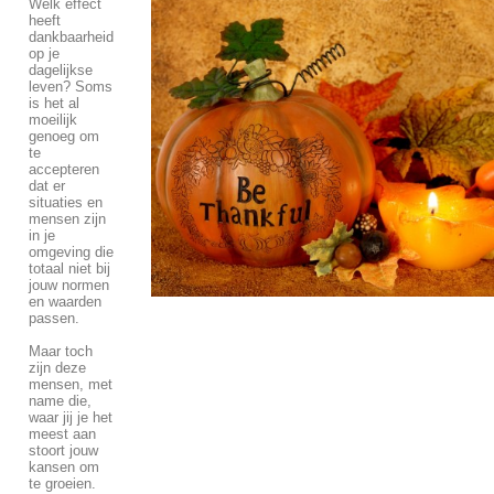
Welk effect
heeft
dankbaarheid
op je
dagelijkse
leven? Soms
is het al
moeilijk
genoeg om
te
accepteren
dat er
situaties en
mensen zijn
in je
omgeving die
totaal niet bij
jouw normen
en waarden
passen.
Maar toch
zijn deze
mensen, met
name die,
waar jij je het
meest aan
stoort jouw
kansen om
te groeien.