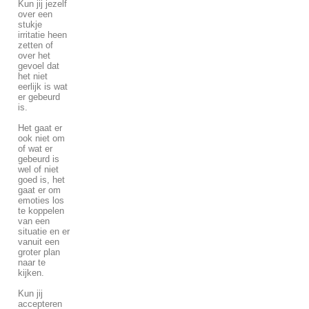
Kun jij jezelf
over een
stukje
irritatie heen
zetten of
over het
gevoel dat
het niet
eerlijk is wat
er gebeurd
is.
Het gaat er
ook niet om
of wat er
gebeurd is
wel of niet
goed is, het
gaat er om
emoties los
te koppelen
van een
situatie en er
vanuit een
groter plan
naar te
kijken.
Kun jij
accepteren