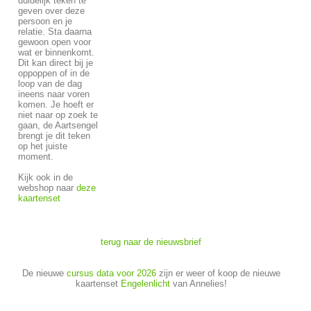
duidelijk teken te
geven over deze
persoon en je
relatie. Sta daarna
gewoon open voor
wat er binnenkomt.
Dit kan direct bij je
oppoppen of in de
loop van de dag
ineens naar voren
komen. Je hoeft er
niet naar op zoek te
gaan, de Aartsengel
brengt je dit teken
op het juiste
moment.
Kijk ook in de
webshop naar
deze
kaartenset
terug naar de nieuwsbrief
De nieuwe
cursus data voor 2026
zijn er weer of koop de nieuwe
kaartenset
Engelenlicht
van Annelies!