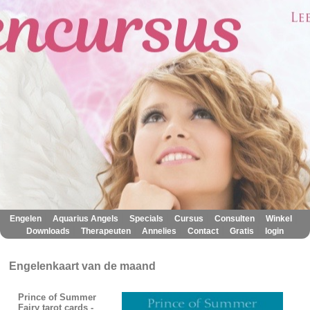
|
|
|
|
|
|
Engelen
Aquarius Angels
Specials
Cursus
Consulten
Winkel
|
|
|
|
|
Downloads
Therapeuten
Annelies
Contact
Gratis
login
Engelenkaart van de maand
Prince of Summer
Fairy tarot cards -