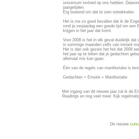
universum invloed op ons hebben. Daaronde
jaargetijden.
Erg boeiend om dat te zien ontwikkelen.
Het is me zo goed bevallen dat ik de Engel
rond je verjaardag een goede tijd om een 
krijgen in het jaar dat komt.
Voor 2008 is het in elk geval duidelijk dat
in sommige maanden zelfs van instant man
Het is dan ook gezien het feit dat 2008 ee
het jaar op te letten dat je gedachten geba
allemaal mis kan gaan.
Één van de regels van manifestatie is tens
Gedachten + Emotie = Manifestatie
Met ingang van dit nieuwe jaar zal ik de 
Readings en nog veel meer. Kijk regelmat
De nieuwe
curs