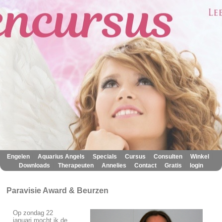
|
|
|
|
|
|
Engelen
Aquarius Angels
Specials
Cursus
Consulten
Winkel
|
|
|
|
|
Downloads
Therapeuten
Annelies
Contact
Gratis
login
Paravisie Award & Beurzen
Op zondag 22
januari mocht ik de