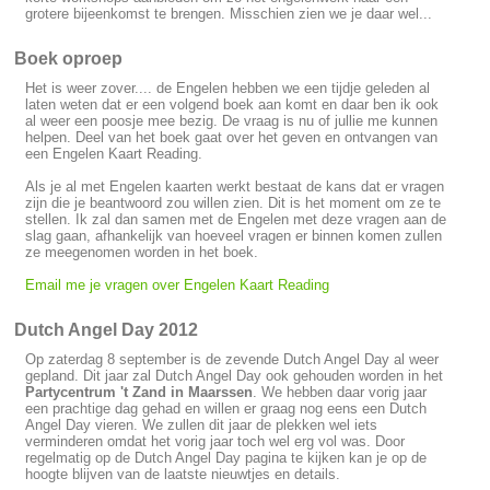
grotere bijeenkomst te brengen. Misschien zien we je daar wel...
Boek oproep
Het is weer zover.... de Engelen hebben we een tijdje geleden al
laten weten dat er een volgend boek aan komt en daar ben ik ook
al weer een poosje mee bezig. De vraag is nu of jullie me kunnen
helpen. Deel van het boek gaat over het geven en ontvangen van
een Engelen Kaart Reading.
Als je al met Engelen kaarten werkt bestaat de kans dat er vragen
zijn die je beantwoord zou willen zien. Dit is het moment om ze te
stellen. Ik zal dan samen met de Engelen met deze vragen aan de
slag gaan, afhankelijk van hoeveel vragen er binnen komen zullen
ze meegenomen worden in het boek.
Email me je vragen over Engelen Kaart Reading
Dutch Angel Day 2012
Op zaterdag 8 september is de zevende Dutch Angel Day al weer
gepland. Dit jaar zal Dutch Angel Day ook gehouden worden in het
Partycentrum 't Zand
in Maarssen
. We hebben daar vorig jaar
een prachtige dag gehad en willen er graag nog eens een Dutch
Angel Day vieren. We zullen dit jaar de plekken wel iets
verminderen omdat het vorig jaar toch wel erg vol was. Door
regelmatig op de Dutch Angel Day pagina te kijken kan je op de
hoogte blijven van de laatste nieuwtjes en details.