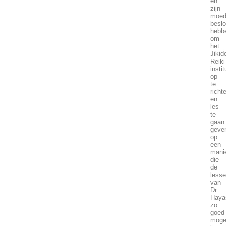
en
zijn
moed
beslo
hebb
om
het
Jikid
Reiki
instit
op
te
richt
en
les
te
gaan
geve
op
een
mani
die
de
less
van
Dr.
Haya
zo
goed
mogel