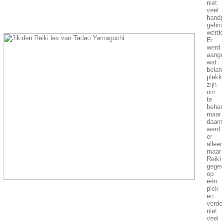
niet
veel
handp
gebru
werd
Er
werd
aang
wat
belan
plek
zijn
om
te
beha
maar
daar
werd
er
allee
maar
Reiki
gege
op
één
plek
en
verde
niet
veel