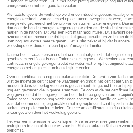
je handen te verbeteren. Dit is met name prettig wanneer je nog nieuw ben
energiewerk en het niet goed kan voelen.
Als laatste tijdens de workshop werd er een ritueel uitgevoerd waarbij er 
energie overdracht van de sensei op de student overgebracht werd, er we
energieveld gecreëerd met behulp van de vuur en water energieën. Daari
dan door de handen energie overgedragen worden om de student sensitie
maken in de handen. Dit was een kort maar mooi ritueel. Dr. Hayashi deed
avonds met de mensen omdat hij de tijd graag benutte om ze buiten de k
uren nog iets extra's mee te geven. Het is niet zeker of hij dat in andere
workshops ook deed of alleen bij de Yamaguchi familie.
Daarna heeft Tadao sensei ons het certificaat uitgereikt. Het originele in 
geschreven certificaat is door Tadao sensei ingewijd. We hebben ook een
certificaat in engels gekregen zodat we weten wat er op het origineel staa
energie op het origineel is ook duidelijk te voelen.
Over de certificaten is nog een leuke annekdote. De familie van Tadao s
wist de ingewijde certificaten te waarderen en omdat het certificaat van zi
moeder tijdens de oorlog verloren is gegaan heeft hij gezocht en er bij zi
nog een gevonden die in goede staat was. De oom wilde het certificaat lie
weg geven omdat het ingewijd is en heeft het mee gegeven om te copieë
Tadao sensei is daarna nog verder gaan zoeken in de familie en wat hij h
was dat de mensen bij ongemakken het ingewijde certificaat bij zich in d
staken om op die manier te helen. De meeste certificaten zijn dus uiteindel
elkaar gevallen door het veelvuldig gebruik.
Het was een interessante workshop en ik zal er zeker mee gaan werken i
praktijk om te zien of ik door wil voor het Shihan-kaku en Shihan niveau i
toekomst.