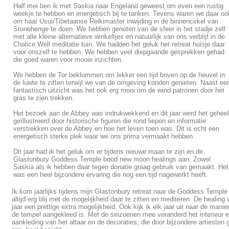
Half mei ben ik met Saskia naar Engeland geweest om even een rustig
weekje te hebben en energetisch bij te tanken. Tevens waren we daar oo
om haar Usui/Tibetaanse Reikimaster inwijding in de binnencirkel van
Stonehenge te doen. We hebben genoten van de sfeer in het stadje zelf
met alle kleine alternatieve winkeltjes en natuurlijk van ons verblijf in de
Chalice Well meditatie tuin. We hadden het geluk het retreat huisje daar
voor onszelf te hebben. We hebben veel diepgaande gesprekken gehad
die goed waren voor mooie inzichten.
We hebben de Tor beklommen om lekker een tijd boven op de heuvel in
de luwte te zitten terwijl we van de omgeving konden genieten. Naast ee
fantastisch uitzicht was het ook erg mooi om de wind patronen door het
gras te zien trekken.
Het bezoek aan de Abbey was indrukwekkend en dit jaar werd het geheel
geïllustreerd door historische figuren die rond liepen en informatie
verstrekken over de Abbey en hoe het leven toen was. Dit is echt een
energetisch sterke plek waar we ons prima vermaakt hebben.
Dit jaar had ik het geluk om er tijdens nieuwe maan te zijn en de
Glastonbury Goddess Temple bood new moon healings aan. Zowel
Saskia als ik hebben daar tegen donatie graag gebruik van gemaakt. Het
was een heel bijzondere ervaring die nog een tijd nagewerkt heeft.
Ik kom jaarlijks tijdens mijn Glastonbury retreat naar de Goddess Temple
altijd erg blij met de mogelijkheid daar te zitten en mediteren. De healing 
jaar een prettige extra mogelijkheid. Ook kijk ik elk jaar uit naar de mani
de tempel aangekleed is. Met de seizoenen mee veranderd het interieur 
aankleding van het altaar en de decoraties, die door bijzondere artiesten