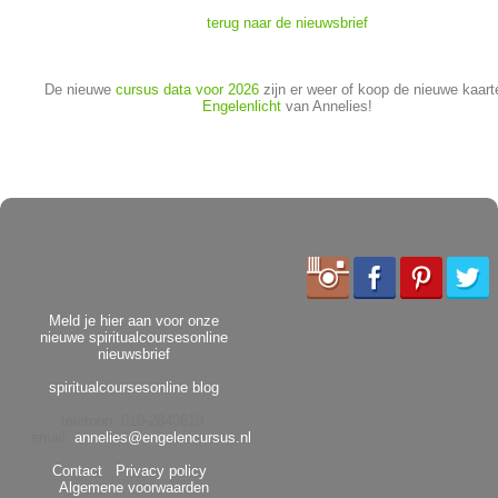
terug naar de nieuwsbrief
De nieuwe
cursus data voor 2026
zijn er weer of koop de nieuwe kaart
Engelenlicht
van Annelies!
Meld je hier aan voor onze
nieuwe spiritualcoursesonline
nieuwsbrief
spiritualcoursesonline blog
telefoon: 010-2840619
email:
annelies@engelencursus.nl
Contact
Privacy policy
Algemene voorwaarden