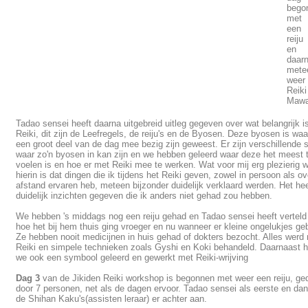
bego
met
een
reiju
en
daar
mete
weer
Reiki
Mawa
Tadao sensei heeft daarna uitgebreid uitleg gegeven over wat belangrijk is
Reiki, dit zijn de Leefregels, de reiju's en de Byosen. Deze byosen is wa
een groot deel van de dag mee bezig zijn geweest. Er zijn verschillende s
waar zo'n byosen in kan zijn en we hebben geleerd waar deze het meest 
voelen is en hoe er met Reiki mee te werken. Wat voor mij erg plezierig 
hierin is dat dingen die ik tijdens het Reiki geven, zowel in persoon als ov
afstand ervaren heb, meteen bijzonder duidelijk verklaard werden. Het he
duidelijk inzichten gegeven die ik anders niet gehad zou hebben.
We hebben 's middags nog een reiju gehad en Tadao sensei heeft verteld
hoe het bij hem thuis ging vroeger en nu wanneer er kleine ongelukjes ge
Ze hebben nooit medicijnen in huis gehad of dokters bezocht. Alles werd
Reiki en simpele technieken zoals Gyshi en Koki behandeld. Daarnaast 
we ook een symbool geleerd en gewerkt met Reiki-wrijving
Dag 3
van de Jikiden Reiki workshop is begonnen met weer een reiju, ge
door 7 personen, net als de dagen ervoor. Tadao sensei als eerste en dan
de Shihan Kaku's(assisten leraar) er achter aan.