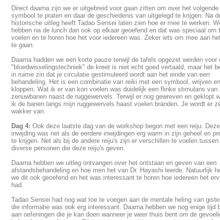
Direct daarna zijn we er uitgebreid voor gaan zitten om over het volgende
symbool te praten en daar de geschiedenis van uitgelegd te krijgen. Na d
historische uitleg heeft Tadao Sensei laten zien hoe er mee te werken. W
hebben na de lunch dan ook op elkaar geoefend en dat was speciaal om 
voelen en te horen hoe het voor iedereen was. Zeker iets om mee aan he
te gaan.
Daarna hadden we een korte pauze terwijl de tafels opgezet werden voor
"bloedwisselingstechniek" de kreet is niet echt goed vertaald, maar het 
in ruime zin dat je circulatie gestimuleerd wordt aan het einde van een
behandeling. Het is een combinatie van reiki met een symbool, wrijven e
kloppen. Wat ik er van kon voelen was duidelijk een flinke stimulans van 
zenuwbanen naast de ruggewervels. Terwijl er nog gewreven en geklopt 
ik de banen langs mijn ruggewervels haast voelen branden. Je wordt er z
wakker van.
Dag 4:
Ook deze laatste dag van de workshop begon met een reiju. Deze
inwijding was net als de eerdere inwijdingen erg warm in zijn geheel en pr
te krijgen. Net als bij de andere reiju's zijn er verschillen te voelen tussen
diverse personen die deze reiju's geven.
Daarna hebben we uitleg ontvangen over het ontstaan en geven van een
afstandsbehandeling en hoe men het van Dr. Hayashi leerde. Natuurlijk 
we dit ook geoefend en het was interessant te horen hoe iedereen het er
had.
Tadao Sensei had nog wat toe te voegen aan de mentale heling van giste
die informatie was ook erg interessant. Daarna hebben we nog enige tijd 
aan oefeningen die je kan doen wanneer je weer thuis bent om de gevoeli