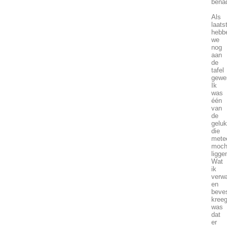
bena
Als
laats
hebb
we
nog
aan
de
tafel
gewer
Ik
was
één
van
de
geluk
die
mete
moch
ligge
Wat
ik
verw
en
beve
kree
was
dat
er