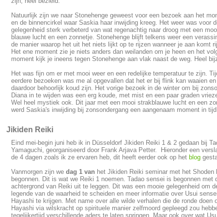
zijn, heel bezield.
Natuurlijk zijn we naar Stonehenge geweest voor een bezoek aan het m
en de binnencirkel waar Saskia haar inwijding kreeg. Het weer was voor 
gelegenheid sterk verbeterd van wat regenachtig naar droog met een moo
blauwe lucht en een zonnetje. Stonehenge blijft telkens weer een verassi
de manier waarop het uit het niets lijkt op te rijzen wanneer je aan komt ri
Het ene moment zie je niets anders dan weilanden om je heen en het vo
moment kijk je ineens tegen Stonehenge aan vlak naast de weg. Heel bij
Het was fijn om er met mooi weer en een redelijke temperatuur te zijn. Ti
eerdere bezoeken was me al opgevallen dat het er bij flink kan waaien en
daardoor behoorlijk koud zijn. Het vorige bezoek in de winter om bij zon
Diana in te wijden was een erg koude, met mist en een paar graden vriez
Wel heel mystiek ook. Dit jaar met een mooi strakblauwe lucht en een zo
werd Saskia's inwijding bij zonsondergang een aangenaam moment in tijd
Jikiden Reiki
Eind mei-begin juni heb ik in Düsseldorf Jikiden Reiki 1 & 2 gedaan bij T
Yamaguchi, georganiseerd door Frank Arjava Petter. Hieronder een versl
de 4 dagen zoals ik ze ervaren heb, dit heeft eerder ook op het
blog
gesta
Vanmorgen zijn we
dag 1 van
het Jikiden Reiki seminar met het Shoden 
begonnen. Dit is wat we Reiki 1 noemen. Tadao sensei is begonnen met 
achtergrond van Reiki uit te leggen. Dit was een mooie gelegenheid om d
legende van de waarheid te scheiden en meer informatie over Usui sensei
Hayashi te krijgen. Met name over alle wilde verhalen die de ronde doen 
Hayashi via wilskracht op spirituele manier zelfmoord gepleegd zou hebb
tegelijkertijd verschillende aders te laten springen. Maar ook over wat Usu