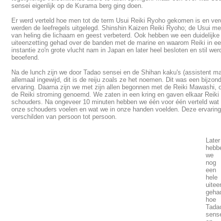
sensei eigenlijk op de Kurama berg ging doen.
Er werd verteld hoe men tot de term Usui Reiki Ryoho gekomen is en ver
werden de leefregels uitgelegd. Shinshin Kaizen Reiki Ryoho; de Usui m
van heling die lichaam en geest verbeterd. Ook hebben we een duidelijke
uiteenzetting gehad over de banden met de marine en waarom Reiki in ee
instantie zo'n grote vlucht nam in Japan en later heel besloten en stil wer
beoefend.
Na de lunch zijn we door Tadao sensei en de Shihan kaku's (assistent ma
allemaal ingewijd, dit is de reiju zoals ze het noemen. Dit was een bijzon
ervaring. Daarna zijn we met zijn allen begonnen met de Reiki Mawashi, 
de Reiki stroming genoemd. We zaten in een kring en gaven elkaar Reiki
schouders. Na ongeveer 10 minuten hebben we één voor één verteld wat
onze schouders voelen en wat we in onze handen voelden. Deze ervarin
verschilden van persoon tot persoon.
Later
hebb
we
nog
een
hele
uitee
geha
hoe
Tada
sens