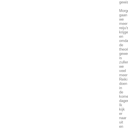
gewis
Morg
gaan
we
meer
reiju'
krijg
en
omda
de
theor
gewe
is
zulle
we
veel
meer
Reiki
doen
in
de
kome
dage
Ik
kijk
er
naar
uit
en